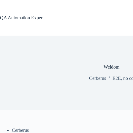
Passer
au
contenu
QA Automation Expert
Weldom
Cerberus
E2E
,
no c
Cerberus