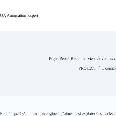
Passer
au
contenu
QA Automation Expert
Projet Perso: Redonner vie à de vieilles 
PROJECT
1 comme
En tant que QA automation engineer, j’aime aussi explorer des stacks co